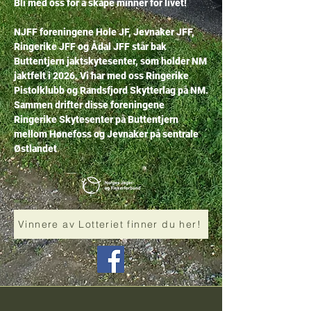
Bli med oss for å skape minner for livet!
NJFF foreningene Hole JF, Jevnaker JFF,
Ringerike JFF og Ådal JFF står bak
Buttentjern jaktskytesenter, som holder NM
jaktfelt i 2026. Vi har med oss Ringerike
Pistolklubb og Randsfjord Skytterlag på NM.
Sammen drifter disse foreningene
Ringerike Skytesenter på Buttentjern
mellom Hønefoss og Jevnaker på sentrale
.
Østlandet
Vinnere av Lotteriet finner du her!