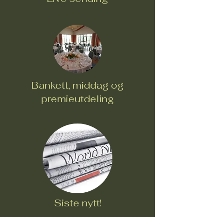
Bankett, middag og
premieutdeling
Siste nytt!