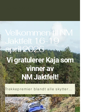
Jaktfelt NM 2026
Velkommen til NM
Jaktfelt 16-19
april 2026
Vi gratulerer Kaja som
vinner av
NM Jaktfelt!
Trekkepremier blandt alle skyttere, finner du her!