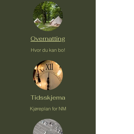
Overnatting
Hvor du kan bo!
Tidsskjema
Kjøreplan for NM