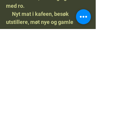
med ro.
Nyt mat i kafeen, besøk
utstillere, møt nye og gamle
venner.
Tidsskjema
NM Jaktfelt 2026