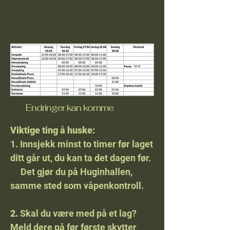
Jaktfelt NM 2026
Endringer kan komme
Viktige ting å huske:
1. Innsjekk minst to timer før laget
ditt går ut, du kan ta det dagen før.
Det gjør du på Huginhallen,
samme sted som våpenkontroll.
2.
Skal du være med på et lag?
Meld dere på før første skytter