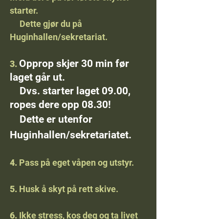
starter.
Dette gjør du på
Huginhallen/sekretariat.
Opprop skjer 30 min før
3.
laget går ut.
Dvs. starter laget 09.00,
ropes dere opp 08.30!
Dette er utenfor
Huginhallen/sekretariatet.
4.
Pass på eget våpen og utstyr.
5.
Husk å skyt på rett skive.
6.
Ikke stress, kos deg og ta livet